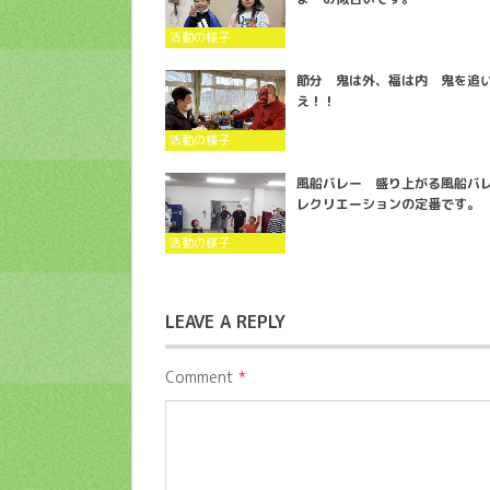
活動の様子
節分 鬼は外、福は内 鬼を追
え！！
活動の様子
風船バレー 盛り上がる風船バ
レクリエーションの定番です。
活動の様子
LEAVE A REPLY
Comment
*