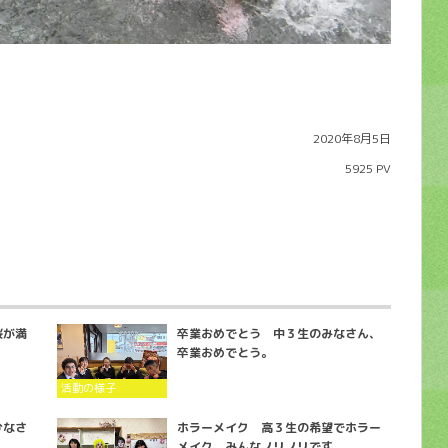
2020年8月5日
5925 PV
桜が満
卒業おめでとう 中３生のみなさん、
卒業おめでとう。
活動の様子
ひなさ
ホラーメイク 高３生の希望でホラー
メイク、みんなノリノリです。