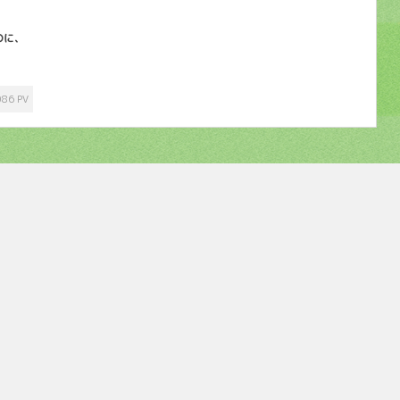
のに、
086 PV
５つの柱・支援プログラム
利用について
活動の様子
アンケート評価
©
2016-2026
埼玉県本庄市の放課後等デイサービスつばさメイト
.