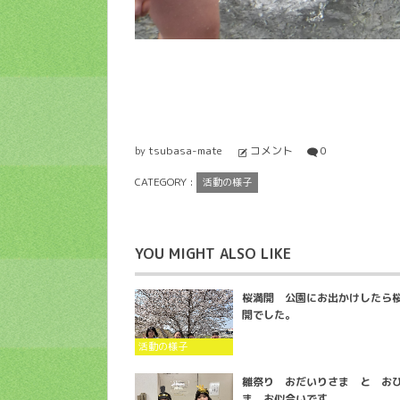
tsubasa-mate
コメント
0
by
CATEGORY :
活動の様子
YOU MIGHT ALSO LIKE
桜満開 公園にお出かけしたら
開でした。
活動の様子
雛祭り おだいりさま と お
ま お似合いです。