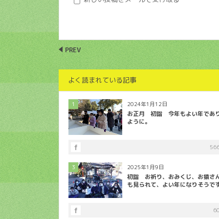
PREV
よく読まれている記事
1
2024年1月12日
お正月 初詣 今年もよい年であ
ように。
56
3
2025年1月9日
初詣 お祈り、おみくじ、お猿さ
も見られて、よい年になりそうで
6