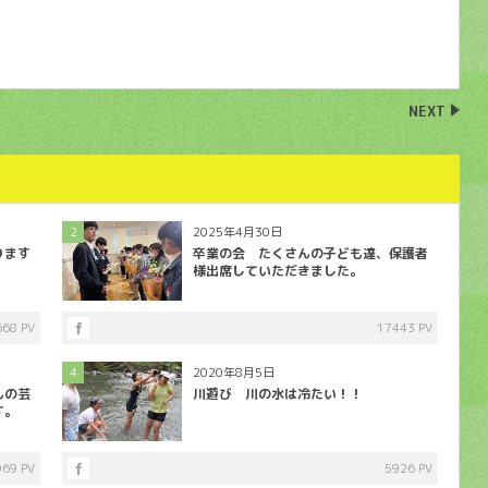
NEXT
2
2025年4月30日
ります
卒業の会 たくさんの子ども達、保護者
様出席していただきました。
668 PV
17443 PV
4
2020年8月5日
んの芸
川遊び 川の水は冷たい！！
す。
069 PV
5926 PV