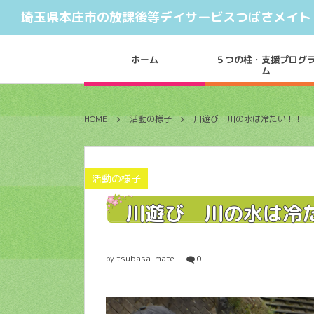
埼玉県本庄市の放課後等デイサービスつばさメイト
ホーム
５つの柱・支援プログ
ム
HOME
活動の様子
川遊び 川の水は冷たい！！
活動の様子
川遊び 川の水は冷
tsubasa-mate
0
by