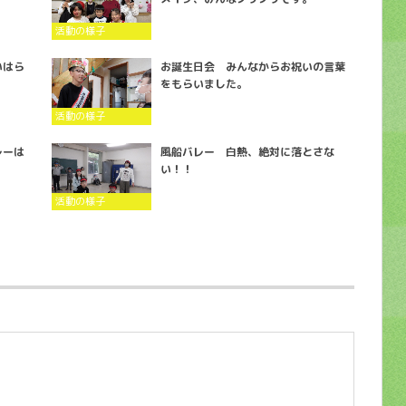
活動の様子
いはら
お誕生日会 みんなからお祝いの言葉
をもらいました。
活動の様子
レーは
風船バレー 白熱、絶対に落とさな
い！！
活動の様子